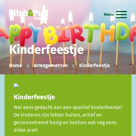
Kinderfeestje
Home
Arrangementen
Kinderfeestje
Kinderfeestje
Wel eens gedacht aan een sportief kinderfeestje?
De kinderen zijn lekker buiten, actief en
geconcentreerd bezig en hebben ook nog eens
dikke pret!